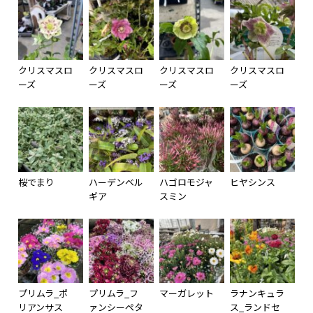
クリスマスロ
クリスマスロ
クリスマスロ
クリスマスロ
ーズ
ーズ
ーズ
ーズ
桜でまり
ハーデンベル
ハゴロモジャ
ヒヤシンス
ギア
スミン
プリムラ_ポ
プリムラ_フ
マーガレット
ラナンキュラ
リアンサス
ァンシーペタ
ス_ランドセ