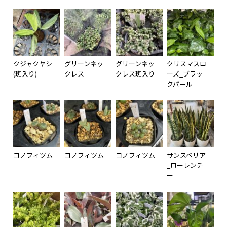
クジャクヤシ
グリーンネッ
グリーンネッ
クリスマスロ
(斑入り)
クレス
クレス斑入り
ーズ_ブラッ
クパール
コノフィツム
コノフィツム
コノフィツム
サンスベリア
_ローレンチ
ー