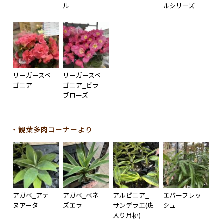
ル
ルシリーズ
リーガースベ
リーガースベ
ゴニア
ゴニア_ビラ
ブローズ
・観葉多肉コーナーより
アガベ_アテ
アガベ_ベネ
アルピニア_
エバーフレッ
ヌアータ
ズエラ
サンデラエ(斑
シュ
入り月桃)