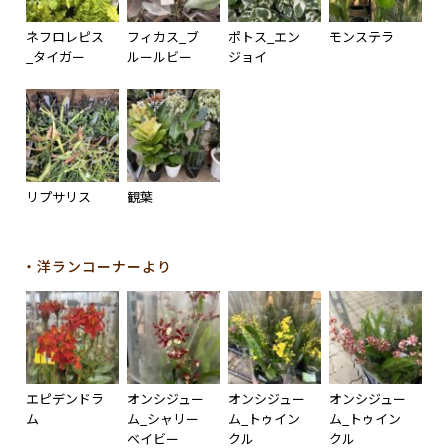
ネフロレピス
フィカス_ブ
ポトス_エン
モンステラ
_タイガー
ルールビー
ジョイ
リプサリス
観葉
・洋ランコーナーより
エピデンドラ
オンシジュー
オンシジュー
オンシジュー
ム
ム_シャリー
ム_トゥイン
ム_トゥイン
ベイビー
クル
クル