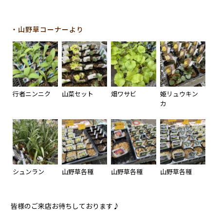
・山野草コーナーより
行者ニンニク
山菜セット
畑ワサビ
姫リュウキン
カ
シュンラン
山野草各種
山野草各種
山野草各種
皆様のご来店お待ちしております♪