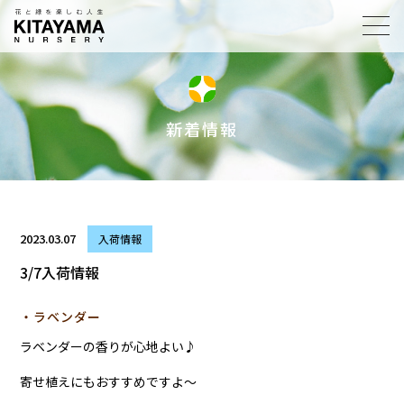
toggl
navig
新着情報
2023.03.07
入荷情報
3/7入荷情報
・ラベンダー
ラベンダーの香りが心地よい♪
寄せ植えにもおすすめですよ～