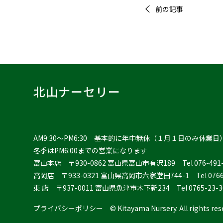
前の記事
北山ナーセリー
AM9:30〜PM6:30 基本的に年中無休（１月１日のみ休業日
冬季はPM6:00までの営業になります
富山本店
〒930-0862 富山県富山市有沢189
Tel 076-49
高岡店
〒933-0321 富山県高岡市六家堂田744-1
Tel 076
東 店
〒937-0011 富山県魚津市木下新234
Tel 0765-23-
プライバシーポリシー
©︎ Kitayama Nursery. All rights res