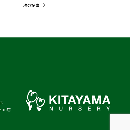
次の記事
店
zon店