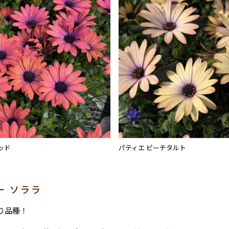
ッド
パティエ ピーチタルト
ー ソララ
り品種！