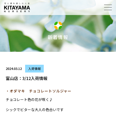
toggl
navig
新着情報
2024.03.12
入荷情報
富山店：3/12入荷情報
・オダマキ チョコレートソルジャー
チョコレート色の花が咲く♪
シックでビターな大人の色合いです