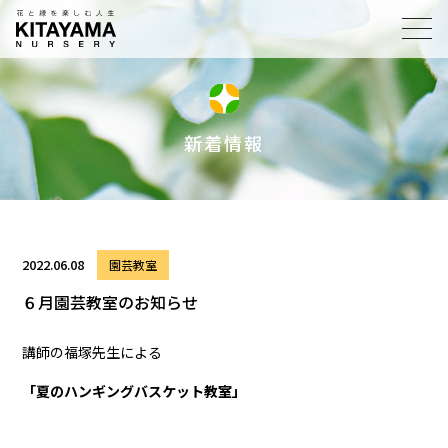
toggl
navig
新着情報
2022.06.08
園芸教室
６月園芸教室のお知らせ
講師の福塚先生による
「夏のハンギングバスケット教室」