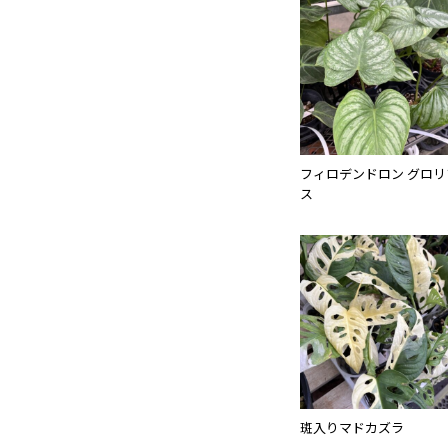
フィロデンドロン グロリ
ス
斑入りマドカズラ