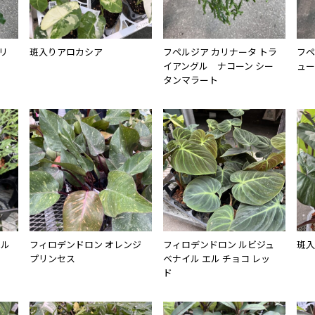
リ
斑入りアロカシア
フペルジア カリナータ トラ
フペ
イアングル ナコーン シー
ュー
タンマラート
ペル
フィロデンドロン オレンジ
フィロデンドロン ルビジュ
斑入
プリンセス
ベナイル エル チョコ レッ
ド