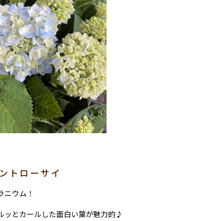
ボントローサイ
ラニウム！
ルッとカールした面白い葉が魅力的♪