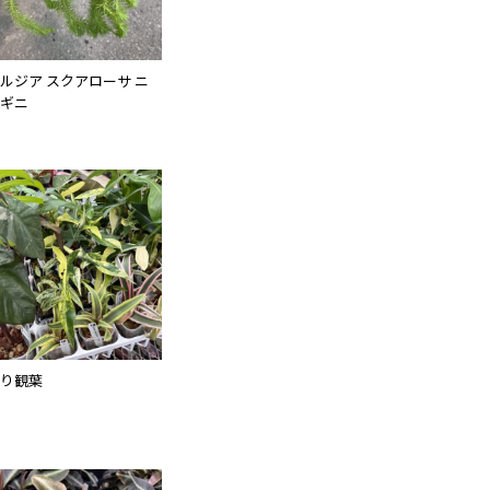
ルジア スクアローサ ニ
ギニ
り観葉