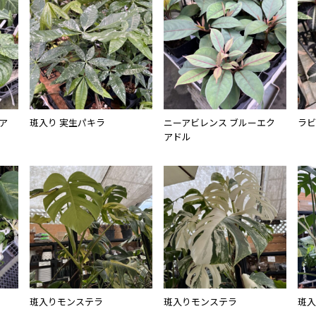
ア
斑入り 実生パキラ
ニーアビレンス ブルーエク
ラビ
アドル
斑入りモンステラ
斑入りモンステラ
斑入