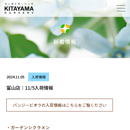
toggl
navig
新着情報
2024.11.05
入荷情報
富山店：11/5入荷情報
パンジービオラの入荷情報はこちらをご覧ください
・ガーデンシクラメン