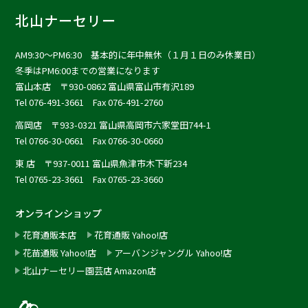
北山ナーセリー
AM9:30〜PM6:30 基本的に年中無休（１月１日のみ休業日）
冬季はPM6:00までの営業になります
富山本店
〒930-0862 富山県富山市有沢189
Tel 076-491-3661 Fax 076-491-2760
高岡店
〒933-0321 富山県高岡市六家堂田744-1
Tel 0766-30-0661 Fax 0766-30-0660
東 店
〒937-0011 富山県魚津市木下新234
Tel 0765-23-3661 Fax 0765-23-3660
オンラインショップ
花育通販本店
花育通販 Yahoo!店
花苗通販 Yahoo!店
アーバンジャングル Yahoo!店
北山ナーセリー園芸店 Amazon店