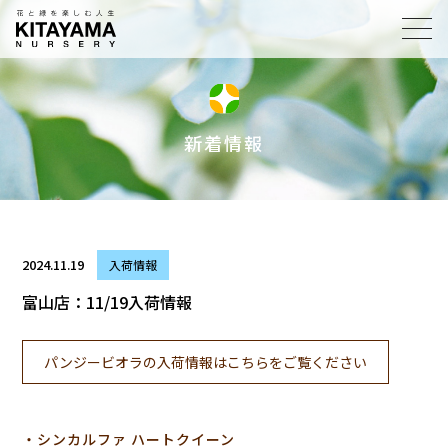
toggl
navig
新着情報
2024.11.19
入荷情報
富山店：11/19入荷情報
パンジービオラの入荷情報はこちらをご覧ください
・シンカルファ ハートクイーン