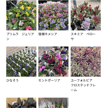
プリムラ ジュリア
宿根ネメシア
スキミア ペロー
ン
サ
ひなそう
セントポーリア
ユーフォルビア
フロステッドフレ
ーム