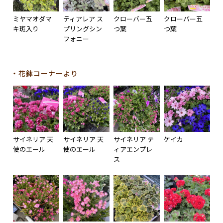
ミヤマオダマ
ティアレア ス
クローバー五
クローバー五
キ斑入り
プリングシン
つ葉
つ葉
フォニー
・花鉢コーナーより
サイネリア 天
サイネリア 天
サイネリア テ
ケイカ
使のエール
使のエール
ィアエンプレ
ス