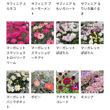
サフィニア と
サフィニア ブ
サフィニア も
サフィニア る
らネコ
ルーモーメン
もいろハート
りいろ風ぐる
ト
ま
マーガレット
マーガレット
マーガレット
マーガレット
スマッシュス
スマッシュピ
ぽぽたん
ぽぽたん
トロベリーク
ーチアイ
リーム
マーガレット
ポピー
アネモネ チョ
ネメシア
バニラボネッ
コレート
ト