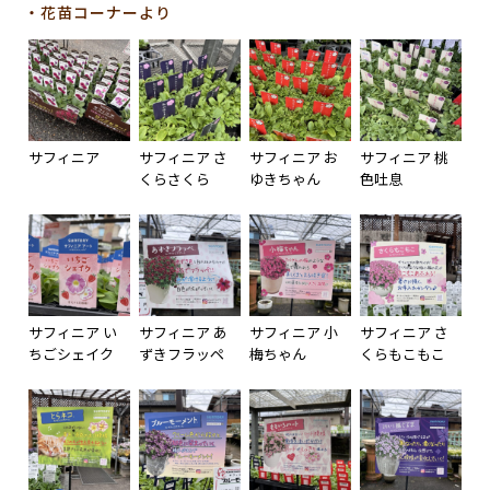
・花苗コーナーより
サフィニア
サフィニア さ
サフィニア お
サフィニア 桃
くらさくら
ゆきちゃん
色吐息
サフィニア い
サフィニア あ
サフィニア 小
サフィニア さ
ちごシェイク
ずきフラッペ
梅ちゃん
くらもこもこ