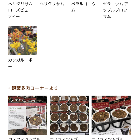
ヘリクリサム
ヘリクリサム
ペラルゴニウ
ゼラニウム ア
ローズビュー
ム
ップルブロッ
ティー
サム
カンガルーポ
ー
・観葉多肉コーナーより
コノフィツムブル
コノフィツムブル
コノフィツムブル