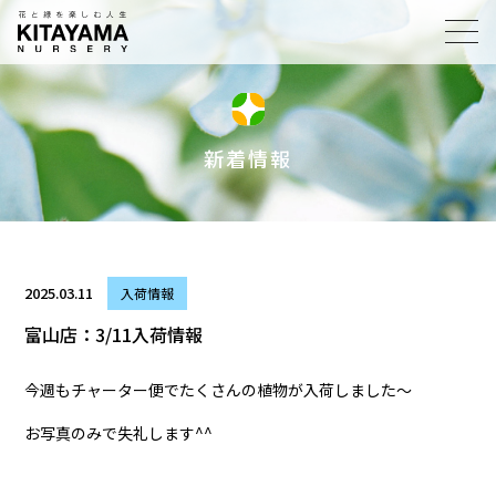
toggl
navig
新着情報
2025.03.11
入荷情報
富山店：3/11入荷情報
今週もチャーター便でたくさんの植物が入荷しました～
お写真のみで失礼します^^