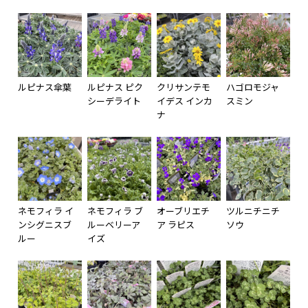
ルピナス傘葉
ルピナス ピク
クリサンテモ
ハゴロモジャ
シーデライト
イデス インカ
スミン
ナ
ネモフィラ イ
ネモフィラ ブ
オーブリエチ
ツルニチニチ
ンシグニスブ
ルーベリーア
ア ラピス
ソウ
ルー
イズ