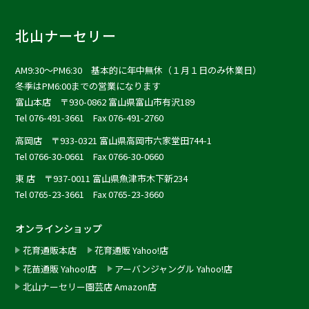
北山ナーセリー
AM9:30〜PM6:30 基本的に年中無休（１月１日のみ休業日）
冬季はPM6:00までの営業になります
富山本店
〒930-0862 富山県富山市有沢189
Tel 076-491-3661 Fax 076-491-2760
高岡店
〒933-0321 富山県高岡市六家堂田744-1
Tel 0766-30-0661 Fax 0766-30-0660
東 店
〒937-0011 富山県魚津市木下新234
Tel 0765-23-3661 Fax 0765-23-3660
オンラインショップ
花育通販本店
花育通販 Yahoo!店
花苗通販 Yahoo!店
アーバンジャングル Yahoo!店
北山ナーセリー園芸店 Amazon店